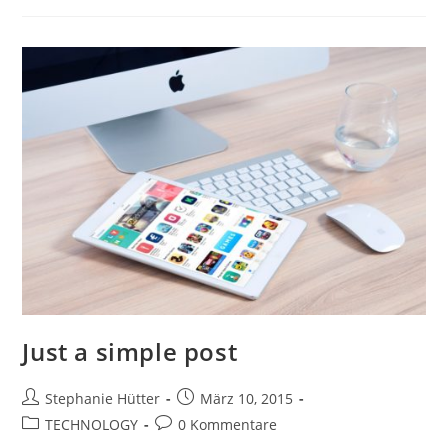
The
Office
Just a simple post
Beitrags-
Beitrag
Stephanie Hütter
März 10, 2015
Autor:
veröffentlicht:
Beitrags-
Beitrags-
TECHNOLOGY
0 Kommentare
Kategorie:
Kommentare: