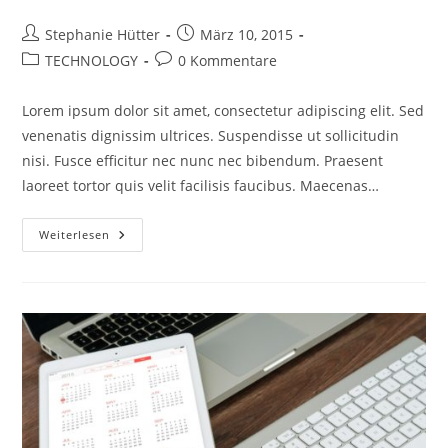
Beitrags-
Beitrag
Stephanie Hütter
März 10, 2015
Autor:
veröffentlicht:
Beitrags-
Beitrags-
TECHNOLOGY
0 Kommentare
Kategorie:
Kommentare:
Lorem ipsum dolor sit amet, consectetur adipiscing elit. Sed
venenatis dignissim ultrices. Suspendisse ut sollicitudin
nisi. Fusce efficitur nec nunc nec bibendum. Praesent
laoreet tortor quis velit facilisis faucibus. Maecenas…
Don’t
Weiterlesen
Miss
Our
Next
Event