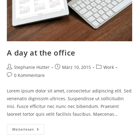
A day at the office
Beitrags-
Beitrag
Beitrags-
Stephanie Hütter
März 10, 2015
Work
Autor:
veröffentlicht:
Kategorie:
Beitrags-
0 Kommentare
Kommentare:
Lorem ipsum dolor sit amet, consectetur adipiscing elit. Sed
venenatis dignissim ultrices. Suspendisse ut sollicitudin
nisi. Fusce efficitur nec nunc nec bibendum. Praesent
laoreet tortor quis velit facilisis faucibus. Maecenas…
A
Weiterlesen
Day
At