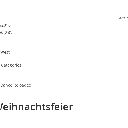
Kart
2/2018
30 p.m.
 West
Categories
mDance Reloaded
eihnachtsfeier